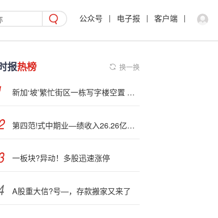
公众号
电子报
客户端
时报
热榜
换一换
新加‘坡’繁忙街区一栋写字楼空置 折射出富豪们对地产投资的谨慎情绪
第四范!式中期业—绩收入26.26亿元 同比增长40.7%
一板块?异动！多股迅速涨停
A股重大信?号—，存款搬家又来了