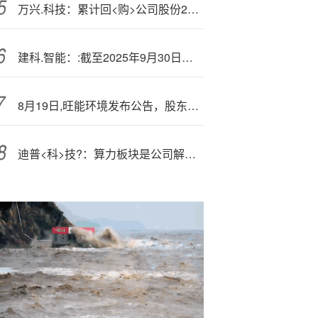
万兴.科技：累计回<购>公司股份254000股
建科.智能：:截至2025年9月30日股东总数为10,440人
8月19日,旺能环境发布公告，股东增持77.1万股
迪普<科>技?：算力板块是公司解决方案落地的重要场景之一