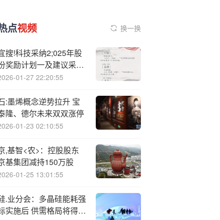
热点
视频
换一换
宜搜!科技采纳2;025年股
份奖励计划一及建议采纳
2025年股份奖励计划二
2026-01-27 22:20:55
石:墨烯概念逆势拉升 宝
泰隆、德尔未来双双涨停
2026-01-23 02:10:55
京,基智<农>：控股股东
京基集团减持150万股
2026-01-25 13:01:55
硅.业分会：多晶硅能耗强
标实施后 供需格局将得到